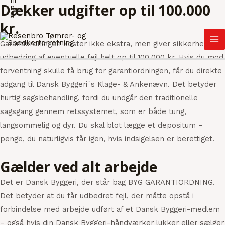
Dækker udgifter op til 100.000
kr.
MA
Garantiordningen koster ikke ekstra, men giver sikkerhed for
M
udbedring af eventuelle fejl helt op til 100.000 kr. Hvis du mod
forventning skulle få brug for garantiordningen, får du direkte
adgang til Dansk Byggeri`s Klage- & Ankenævn. Det betyder
hurtig sagsbehandling, fordi du undgår den traditionelle
sagsgang gennem retssystemet, som er både tung,
langsommelig og dyr. Du skal blot lægge et depositum –
penge, du naturligvis får igen, hvis indsigelsen er berettiget.
Gælder ved alt arbejde
Det er Dansk Byggeri, der står bag BYG GARANTIORDNING.
Det betyder at du får udbedret fejl, der måtte opstå i
forbindelse med arbejde udført af et Dansk Byggeri-medlem
– også hvis din Dansk Byggeri-håndværker lukker eller sælger