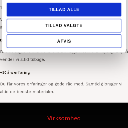
Tidseffektive
TILLAD ALLE
Vi bestræber os altid på at løse enhver opgave indenfor den
TILLAD VALGTE
aftalte tid. Vi rydder naturligvis op efter os.
Dit opkald er vigtigt
AFVIS
Derfor tager vi telefonen når du ringer. Hvis vi er optagede, så
vender vi altid tilbage.
+50 års erfaring
Du får vores erfaringer og gode råd med. Samtidig bruger vi
altid de bedste materialer.
Virksomhed