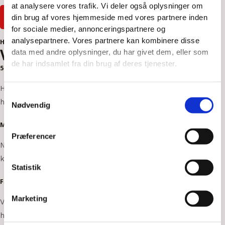
at analysere vores trafik. Vi deler også oplysninger om
READ MORE
din brug af vores hjemmeside med vores partnere inden
for sociale medier, annonceringspartnere og
analysepartnere. Vores partnere kan kombinere disse
Hvorfor vælge os?
Vores kunder vælger os fordi
data med andre oplysninger, du har givet dem, eller som
de har indsamlet fra din brug af deres tjenester.
5 års garantiordning
Hos os sikrer du dig 5 års garantiordning på den
Samtykkevalg
håndværksmæssige udførelse af arbejdet.
Nødvendig
Medlem af Dansk Byggeri
Præferencer
Når du vælger en tømrer, der er medlem af Dansk Byggeri
kan du altid føle dig 100% tryg og sikker.
Statistik
Faglig udførelse
Marketing
Vores dygtige og faglige personale sætter en dyd i godt
håndværk. Vi samler nemlig på glade kunder.