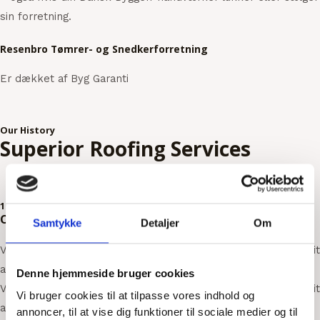
sin forretning.
Resenbro Tømrer- og Snedkerforretning
Er dækket af Byg Garanti
Our History
Superior Roofing Services
1993 - 2017
Our Most Efficient Year
Samtykke
Detaljer
Om
Vestibulum ac diam sit amet quam vehicula elementum sed sit
amet dui. Curabitur aliquet quam id dui posuere blandit.
Denne hjemmeside bruger cookies
Vestibulum ac diam sit amet quam vehicula elementum sed sit
Vi bruger cookies til at tilpasse vores indhold og
amet dui. Sed porttitor lectus nibh.
annoncer, til at vise dig funktioner til sociale medier og til