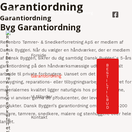
Garantiordning
Gå
+45 86 82
til
Navervej 25, 8600 Silkeborg
Garantiordning
81 55
indholdet
Byg Garantiordning
Resenbro Tømrer- & Snedkerforretning ApS er medlem af
Dansk Byggeri. Når du vælger en håndværker, der er medlem
Forside
af Dansk Byggeri, sikrer du dig samtidig Dansk Byggeri`s 5-års
B
garantiordning på den håndværksmæssige udførelse af alt
E
S
arbejde til private forbrugere. Uanset om det er nybyg,
Garantiordning
T
I
ombygning, reparations- eller tilbygningsarbejde. Ansvaret for
L
T
materialernes kvalitet ligger naturligvis hos producenterne,
I
L
Vi tilbyder
men vi anviser gerne de producenter, der leverer solide
B
U
produkter. Dansk Byggeri's garantiordning omfatter ca. 4200
D
murere, tømrere, snedkere, malere og stenhuggere over hele
Kontakt
landet.