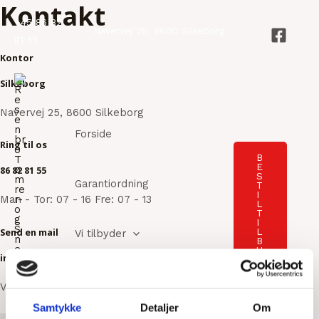
Kontakt
Gå
+45 86 82
til
Navervej 25, 8600 Silkeborg
81 55
indholdet
Kontor
Silkeborg
Navervej 25, 8600 Silkeborg
Forside
Ring til os
B
E
86 82 81 55
S
Garantiordning
T
I
Man - Tor: 07 - 16 Fre: 07 - 13
L
T
I
L
Send en mail
Vi tilbyder
B
U
info@rts-aps.dk
D
Kontakt
Vi vender tilbage hurtigst muligt
Samtykke
Detaljer
Om