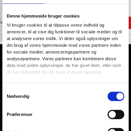
Denne hjemmeside bruger cookies
MA
Vi bruger cookies til at tilpasse vores indhold og
M
annoncer, til at vise dig funktioner til sociale medier og til
at analysere vores trafik. Vi deler også oplysninger om
din brug af vores hjemmeside med vores partnere inden
for sociale medier, annonceringspartnere og
Virksomhed
analysepartnere. Vores partnere kan kombinere disse
data med andre oplysninger, du har givet dem, eller som
de har indsamlet fra din brug af deres tjenester.
Resenbro Snedker- og Tømrerforretning
Navervej 25,
8600 Silkeborg
Samtykkevalg
Nødvendig
Præferencer
Menu